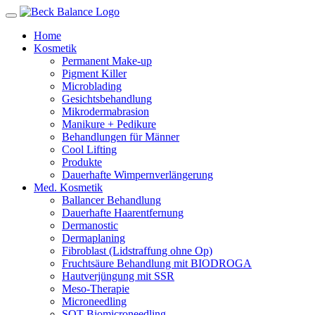
Home
Kosmetik
Permanent Make-up
Pigment Killer
Microblading
Gesichtsbehandlung
Mikrodermabrasion
Manikure + Pedikure
Behandlungen für Männer
Cool Lifting
Produkte
Dauerhafte Wimpernverlängerung
Med. Kosmetik
Ballancer Behandlung
Dauerhafte Haarentfernung
Dermanostic
Dermaplaning
Fibroblast (Lidstraffung ohne Op)
Fruchtsäure Behandlung mit BIODROGA
Hautverjüngung mit SSR
Meso-Therapie
Microneedling
SQT Biomicroneedling